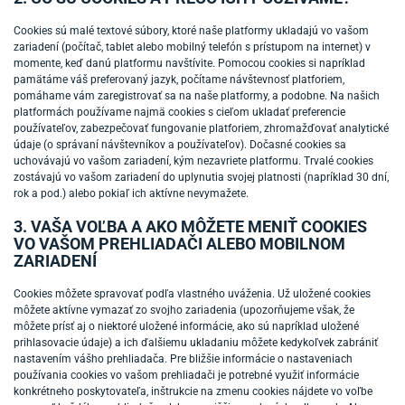
Cookies sú malé textové súbory, ktoré naše platformy ukladajú vo vašom
zariadení (počítač, tablet alebo mobilný telefón s prístupom na internet) v
momente, keď danú platformu navštívite. Pomocou cookies si napríklad
pamätáme váš preferovaný jazyk, počítame návštevnosť platforiem,
pomáhame vám zaregistrovať sa na naše platformy, a podobne. Na našich
platformách používame najmä cookies s cieľom ukladať preferencie
používateľov, zabezpečovať fungovanie platforiem, zhromažďovať analytické
údaje (o správaní návštevníkov a používateľov). Dočasné cookies sa
uchovávajú vo vašom zariadení, kým nezavriete platformu. Trvalé cookies
zostávajú vo vašom zariadení do uplynutia svojej platnosti (napríklad 30 dní,
rok a pod.) alebo pokiaľ ich aktívne nevymažete.
3. VAŠA VOĽBA A AKO MÔŽETE MENIŤ COOKIES
VO VAŠOM PREHLIADAČI ALEBO MOBILNOM
ZARIADENÍ
Cookies môžete spravovať podľa vlastného uváženia. Už uložené cookies
môžete aktívne vymazať zo svojho zariadenia (upozorňujeme však, že
môžete prísť aj o niektoré uložené informácie, ako sú napríklad uložené
prihlasovacie údaje) a ich ďalšiemu ukladaniu môžete kedykoľvek zabrániť
nastavením vášho prehliadača. Pre bližšie informácie o nastaveniach
používania cookies vo vašom prehliadači je potrebné využiť informácie
konkrétneho poskytovateľa, inštrukcie na zmenu cookies nájdete vo voľbe