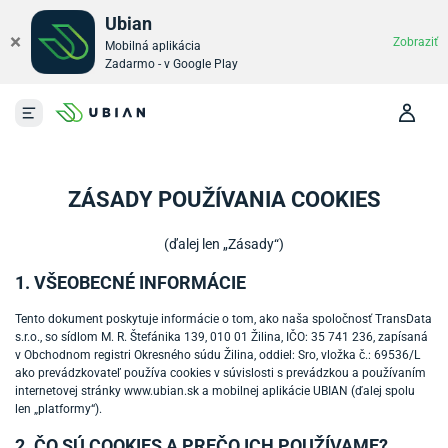
Ubian
×
Zobraziť
Mobilná aplikácia
Zadarmo - v Google Play
Prejsť na obsah
ZÁSADY POUŽÍVANIA COOKIES
(ďalej len „Zásady“)
1. VŠEOBECNÉ INFORMÁCIE
Tento dokument poskytuje informácie o tom, ako naša spoločnosť TransData
s.r.o., so sídlom M. R. Štefánika 139, 010 01 Žilina, IČO: 35 741 236, zapísaná
v Obchodnom registri Okresného súdu Žilina, oddiel: Sro, vložka č.: 69536/L
ako prevádzkovateľ používa cookies v súvislosti s prevádzkou a používaním
internetovej stránky www.ubian.sk a mobilnej aplikácie UBIAN (ďalej spolu
len „platformy“).
2. ČO SÚ COOKIES A PREČO ICH POUŽÍVAME?